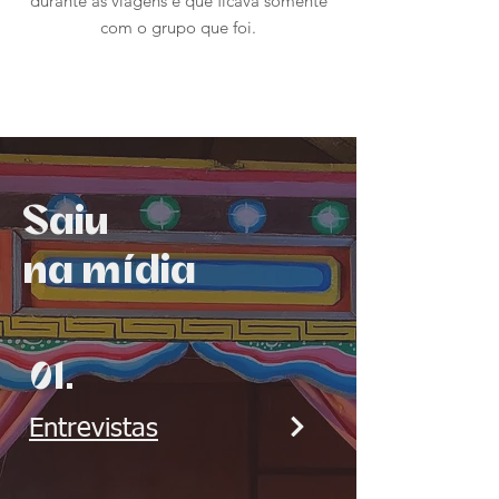
durante as viagens e que ficava somente
com o grupo que foi.
Saiu
í
na m
dia
01.
Entrevistas