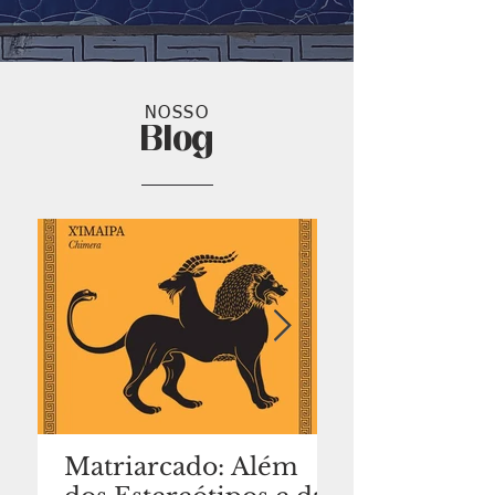
NOSSO
Blog
Matriarcado: Além
A Estrutura