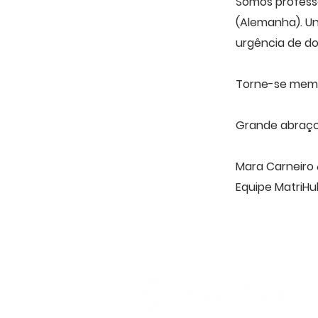
Somos profess
(Alemanha). U
urgência de d
Torne-se memb
Grande abraço
Mara Carneiro
Equipe MatriHu