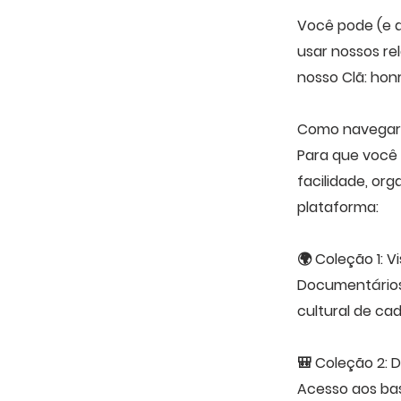
Você pode (e d
usar nossos re
nosso Clã: honr
Como navegar 
Para que você 
facilidade, or
plataforma:
🌍 Coleção 1: V
Documentários
cultural de ca
🎒 Coleção 2: 
Acesso aos bas