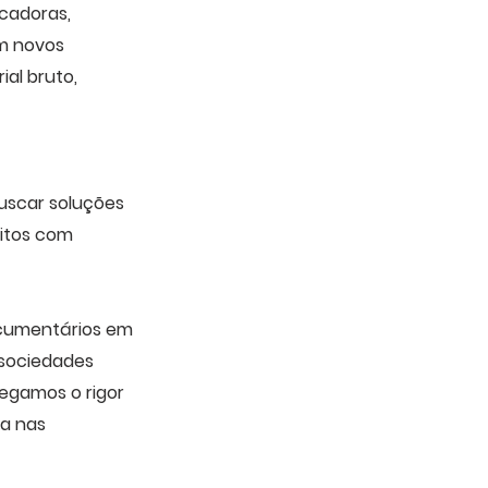
cadoras,
m novos
ial bruto,
uscar soluções
eitos com
ocumentários em
 sociedades
regamos o rigor
da nas