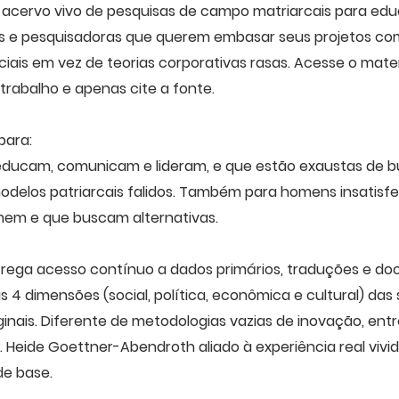
 acervo vivo de pesquisas de campo matriarcais para edu
 e pesquisadoras que querem embasar seus projetos co
iais em vez de teorias corporativas rasas. Acesse o mater
 trabalho e apenas cite a fonte.
para:
educam, comunicam e lideram, e que estão exaustas de b
delos patriarcais falidos. Também para homens insatisf
em e que buscam alternativas.
trega acesso contínuo a dados primários, traduções e d
 4 dimensões (social, política, econômica e cultural) das
iginais. Diferente de metodologias vazias de inovação, ent
f. Heide Goettner-Abendroth aliado à experiência real vivi
e base.