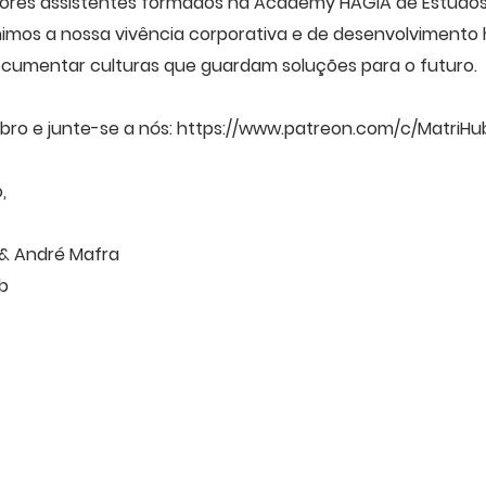
ores assistentes formados na Academy HAGIA de Estudos 
nimos a nossa vivência corporativa e de desenvolviment
ocumentar culturas que guardam soluções para o futuro.
ro e junte-se a nós:
https://www.patreon.com/c/MatriHu
,
 & André Mafra
b