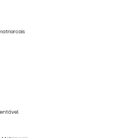
matriarcais
entável.