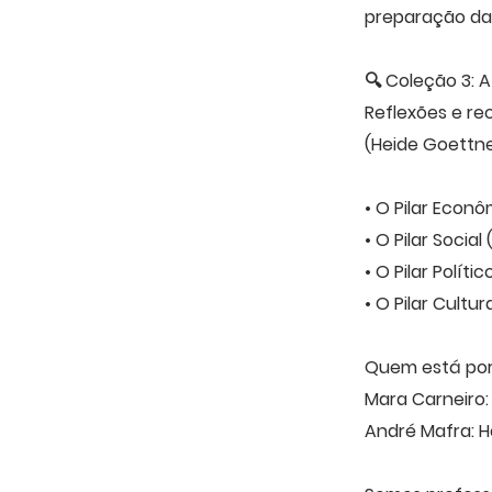
preparação das
🔍 Coleção 3: A
Reflexões e rec
(Heide Goettn
• O Pilar Econ
• O Pilar Social
• O Pilar Polít
• O Pilar Cultu
Quem está por 
Mara Carneiro
André Mafra: 