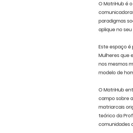
O MatriHub é o
comunicadoras
paradigmas soc
aplique no seu
Este espaço é 
Mulheres que 
nos mesmos mo
modelo de hom
O MatriHub en
campo sobre as
matriarcais or
teórico da Pro
comunidades d