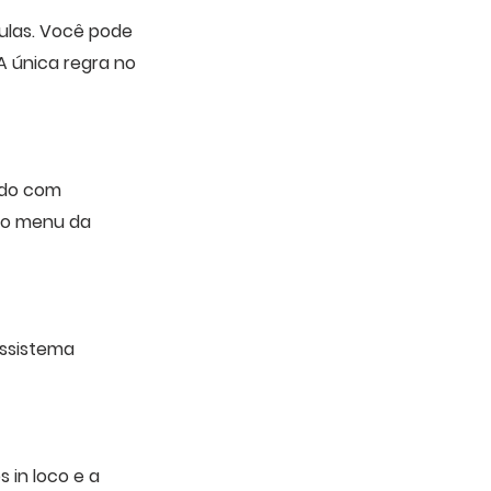
ulas. Você pode
A única regra no
udo com
 no menu da
ssistema
 in loco e a