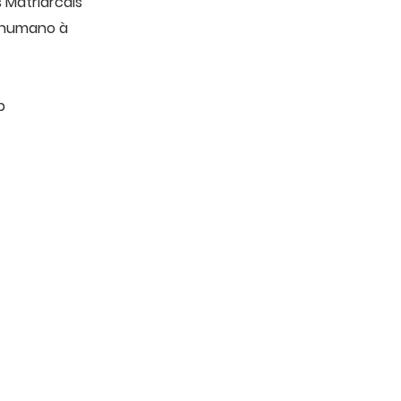
Matriarcais
o humano à
b